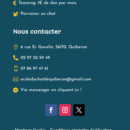

Teaming: 1€ de don par mois

Parrainer un chat
Nous contacter

6 rue Er Govelin, 56170, Quiberon

02 97 30 59 49

07 86 97 47 61

ecoleduchatdequiberon@gmail.com

Via messenger en cliquant ici !