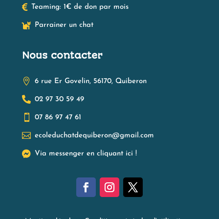

Teaming: 1€ de don par mois

Parrainer un chat
Nous contacter

6 rue Er Govelin, 56170, Quiberon

02 97 30 59 49

07 86 97 47 61

ecoleduchatdequiberon@gmail.com

Via messenger en cliquant ici !