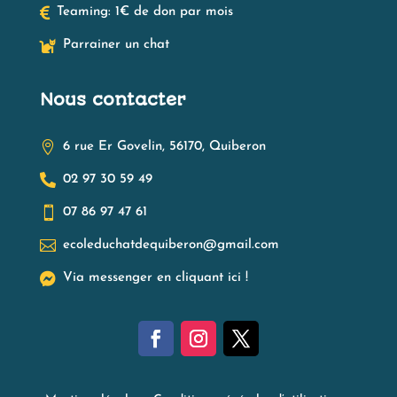

Teaming: 1€ de don par mois

Parrainer un chat
Nous contacter

6 rue Er Govelin, 56170, Quiberon

02 97 30 59 49

07 86 97 47 61

ecoleduchatdequiberon@gmail.com

Via messenger en cliquant ici !