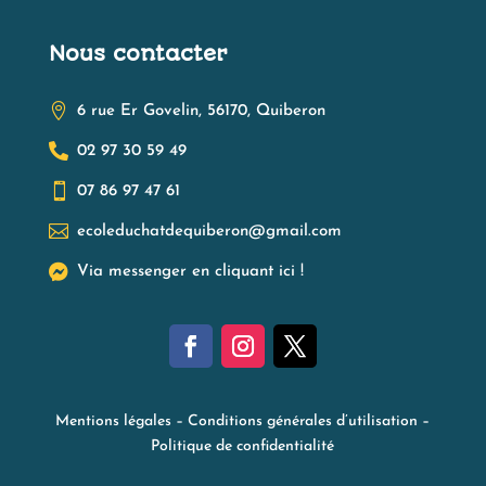
Nous contacter

6 rue Er Govelin, 56170, Quiberon

02 97 30 59 49

07 86 97 47 61

ecoleduchatdequiberon@gmail.com

Via messenger en cliquant ici !
Mentions légales
–
Conditions générales d’utilisation
–
Politique de confidentialité